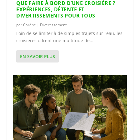
QUE FAIRE À BORD D’UNE CROISIÈRE ?
EXPÉRIENCES, DÉTENTE ET
DIVERTISSEMENTS POUR TOUS
par
Carène
|
Divertissement
Loin de se limiter à de simples trajets sur l’eau, les
croisières offrent une multitude de...
EN SAVOIR PLUS