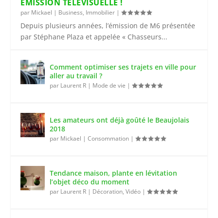
ÉMISSION TÉLÉVISUELLE !
par
Mickael
|
Business
,
Immobilier
|
Depuis plusieurs années, l’émission de M6 présentée
par Stéphane Plaza et appelée « Chasseurs...
Comment optimiser ses trajets en ville pour
aller au travail ?
par
Laurent R
|
Mode de vie
|
Les amateurs ont déjà goûté le Beaujolais
2018
par
Mickael
|
Consommation
|
Tendance maison, plante en lévitation
l’objet déco du moment
par
Laurent R
|
Décoration
,
Vidéo
|