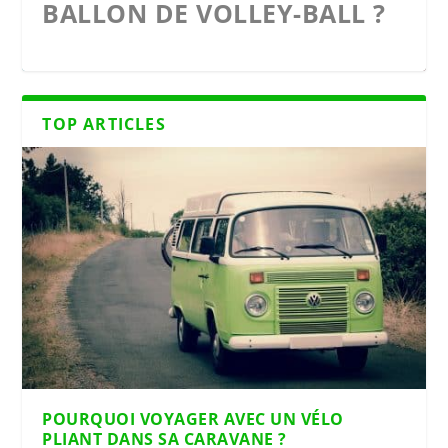
L ?
ÉLECTRIQUE, TOUJOURS LE
VISITER SI L’ON AIME LE
MÊ...
LUX...
TOP ARTICLES
POURQUOI VOYAGER AVEC UN VÉLO
PLIANT DANS SA CARAVANE ?