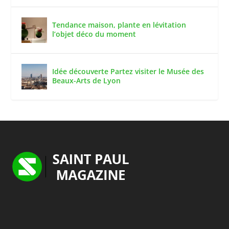
Tendance maison, plante en lévitation
l’objet déco du moment
Idée découverte Partez visiter le Musée des
Beaux-Arts de Lyon