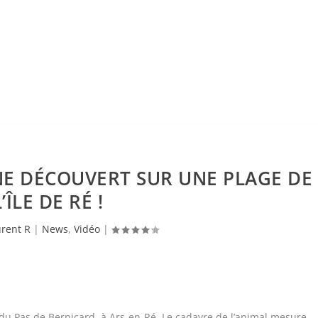
NE DÉCOUVERT SUR UNE PLAGE DE
L’ÎLE DE RÉ !
rent R
|
News
,
Vidéo
|
du Pas de Bernicard, à Ars-en-Ré. Le cadavre de l’animal mesure