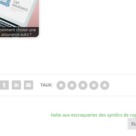
omment choisir une
assurance auto ?
TAUX:
Halte aux escroqueries des syndics de cop
S