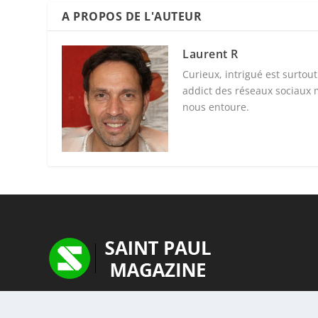
A PROPOS DE L'AUTEUR
Laurent R
Curieux, intrigué est surtou
addict des réseaux sociaux 
nous entoure.