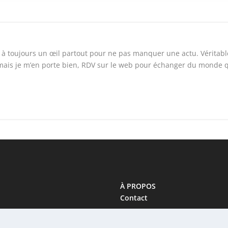
t à toujours un œil partout pour ne pas manquer une actu. Véritabl
mais je m’en porte bien, RDV sur le web pour échanger du monde 
À PROPOS
Contact