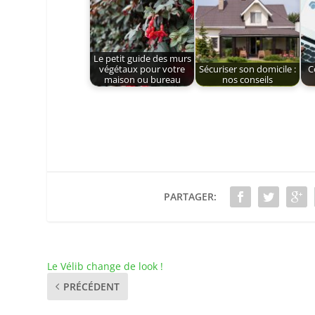
Le petit guide des murs
végétaux pour votre
Sécuriser son domicile :
C
maison ou bureau
nos conseils
PARTAGER:
Le Vélib change de look !
PRÉCÉDENT