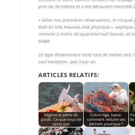
près de 20 mètres et a été découvert mercredi
« Selon nos premières observations, le rorqual p
était en très mauvais état physique », explique 
remonte à moins de quarante-huit heures, et on 
plage.
Ce type d’évènement reste tout de même rare, l
sauf exception, pas 3 par an.
ARTICLES RELATIFS:
Régime et perte de
Coton-tige, rasoir,
Fo
poids : Ce que vous ne
comment réduire ses
de 
savez pas
déchets plastique ?