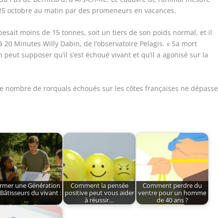
 25 octobre au matin par des promeneurs en vacances.
esait moins de 15 tonnes, soit un tiers de son poids normal, et il
à 20 Minutes Willy Dabin, de l’observatoire Pelagis. « Sa mort
peut supposer qu’il s’est échoué vivant et qu’il a agonisé sur la
e nombre de rorquals échoués sur les côtes françaises ne dépasse
rmer une Génération
Comment la pensée
Comment perdre du
Bâtisseurs du vivant :
positive peut vous aider
ventre pour un homme
…
à réussir…
de 40 ans ?