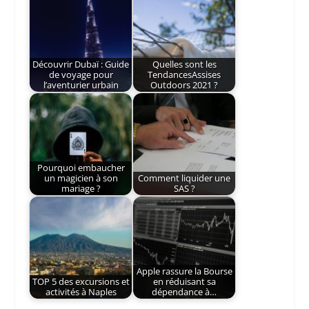
Découvrir Dubaï : Guide
Quelles sont les
de voyage pour
TendancesAssises
l’aventurier urbain
Outdoors 2021 ?
Pourquoi embaucher
un magicien à son
Comment liquider une
mariage ?
SAS ?
Apple rassure la Bourse
TOP 5 des excursions et
en réduisant sa
activités à Naples
dépendance à…