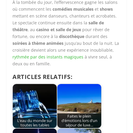
À la tombée du jour, l’effervescence gagne les salons
où commencent les
comédies musicales
et
shows
mettant en scène danseurs, chanteurs et acrobates.
Le spectacle continue ensuite dans la
salle de
théâtre
, au
casino et salle de jeux
pour rêver de
fortune, ou encore à la
discothèque
durant des
soirées à thème animées
jusqu’au bout de la nuit. La
croisière devient alors une expérience inoubliable,
rythmée par des instants magiques
à vivre seul, à
deux ou en famille.
ARTICLES RELATIFS:
Faites le plein
L’eau du monde sur
d’émotions lors d’un
toutes les tables
séjour de luxe…