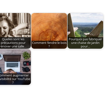
Quelles sont les
Pourquoi pas fabriquer
précautions pour
Comment fendre le bois
une chaise de jardin
rénover une salle…
?
pour…
omment augmenter
 visibilité sur YouTube
?