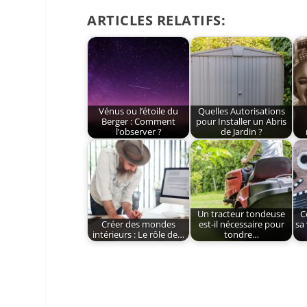
ARTICLES RELATIFS:
Vénus ou l’étoile du
Quelles Autorisations
Berger : Comment
pour Installer un Abris
l’observer ?
de Jardin ?
Un tracteur tondeuse
C
Créer des mondes
est-il nécessaire pour
sa
intérieurs : Le rôle de…
tondre…