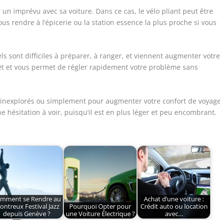
n imprévu avec sa voiture. Dans ce cas, le vélo pliant peut être
ous rendre à l’épicerie ou la station essence la plus proche si vous
els sont difficiles à préparer, à ranger, et viennent augmenter votr
prêt et vous permet de régler rapidement votre problème sans
 inexplorés ou simplement pour augmenter votre confort de voyage
ne hésitation à voir, puisqu’il est en plus léger et peu encombrant.
mment se Rendre au
Achat d’une voiture :
ntreux Festival Jazz
Pourquoi Opter pour
Crédit auto ou location
depuis Genève ?
une Voiture Électrique ?
avec…