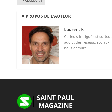
PRÉCÉDENT
A PROPOS DE L'AUTEUR
Laurent R
Curieux, intrigué est surtou
addict des réseaux sociaux 
nous entoure.