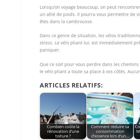
Lorsqu’on voyage beaucoup, on peut rencontrer u
un allié de poids. Il pourra vous permettre de v
êtes dans la cambrousse.
Dans ce genre de situation, les vélos traditionn
stress. Le vélo pliant lui, est immédiatement 
paniquer.
Que ce soit pour vous perdre dans les chemins
le vélo pliant a toute sa place à vos côtés. Aucu
ARTICLES RELATIFS:
Combien coûte la
Comment réduire sa
Co
rénovation d’une
consommation
Mo
toiture ?
d’essence lors d’un…