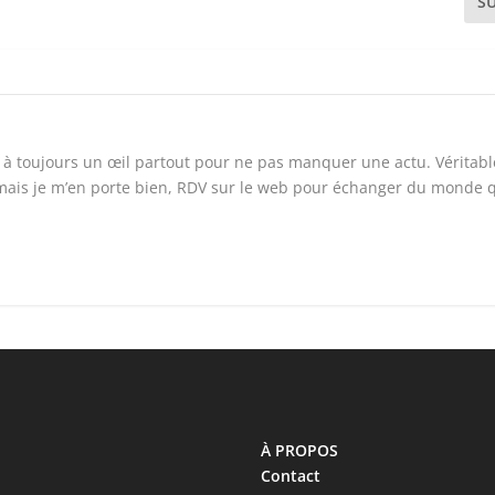
S
t à toujours un œil partout pour ne pas manquer une actu. Véritabl
mais je m’en porte bien, RDV sur le web pour échanger du monde 
À PROPOS
Contact