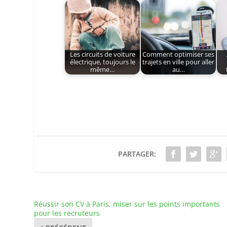
Les circuits de voiture
Comment optimiser ses
électrique, toujours le
trajets en ville pour aller
même…
au…
PARTAGER:
Réussir son CV à Paris, miser sur les points importants
pour les recruteurs