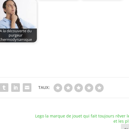
A la découverte du
purgeur
thermodynamique
TAUX:
Lego la marque de jouet qui fait toujours rêver l
et les p