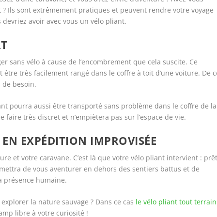
t ? Ils sont extrêmement pratiques et peuvent rendre votre voyage
 devriez avoir avec vous un vélo pliant.
RT
r sans vélo à cause de l’encombrement que cela suscite. Ce
t être très facilement rangé dans le coffre à toit d’une voiture. De c
s de besoin.
liant pourra aussi être transporté sans problème dans le coffre de la
 faire très discret et n’empiètera pas sur l’espace de vie.
IR EN EXPÉDITION IMPROVISÉE
re et votre caravane. C’est là que votre vélo pliant intervient : prê
ermettra de vous aventurer en dehors des sentiers battus et de
la présence humaine.
z explorer la nature sauvage ? Dans ce cas
le vélo pliant tout terrain
amp libre à votre curiosité !