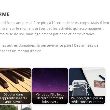
ERME
 à ses adeptes à être plus à l’écoute de leurs corps. Mais il leur
ntrer sur le moment présent et les activités qui accompagnent
, maitrise de soi, mais également patience et persévérance.
 les autres domaines, la persévérance paie ! Des années de
 fer et un mental d’acier.
Débuter dans
Vénus ou l’étoile du
l'apprentissage du
Berger : Comment
Peut-on regrouper un
piano : savoir…
l’observer ?
crédit conso et immo ?