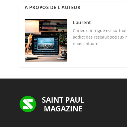
A PROPOS DE L'AUTEUR
Laurent
Curieux, intrigué est surtou
addict des réseaux sociaux 
nous entoure.