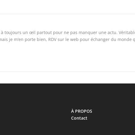
t à toujours un œil partout pour ne pas manquer une actu. Véritabl
mais je m’en porte bien, RDV sur le web pour échanger du monde 
À PROPOS
Contact