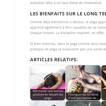
maladies liées à un taux élevé de cholestérol.
LES BIENFAITS SUR LE LONG T
Comme déjà mentionné ci-dessus, le yoga apprend
apprend également à être capables de se conce
chaque instant. La discipline requiert, en effet
Et bien entendu, dans le yoga comme dans tous
pratique de yoga se traduisent par une santé de
ARTICLES RELATIFS:
Retrouver une bonne
posture en faisant du
Pourquoi les Athlètes
yoga
n'ont pas besoin de…