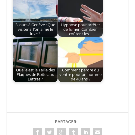
3 jours à Genève : Que
Hypnose pour arrêter
visiter si l’on aime le
de fumer, Combien
luxe ?
coûtent les…
Quelle est la Taille des
Comment perdre du
Plaques de Boîte aux
ventre pour un homme
Lettres ?
de 40 ans ?
PARTAGER: