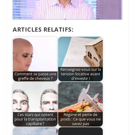
ARTICLES RELATIFS:
Renseignez-vous sur la
Comment se passe une
tension locative avant
greffe de cheveux ?
d'investir !
Ces stars qui optent
Régime et perte de
pour la transplantation
poids : Ce que vous ne
capillaire ?
savez pas