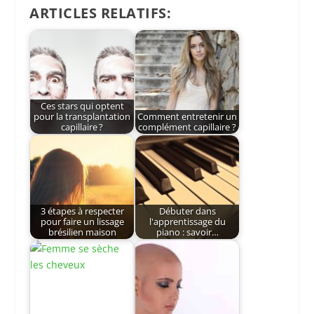
ARTICLES RELATIFS:
Ces stars qui optent
pour la transplantation
Comment entretenir un
capillaire ?
complément capillaire ?
3 étapes à respecter
Débuter dans
pour faire un lissage
l'apprentissage du
brésilien maison
piano : savoir…