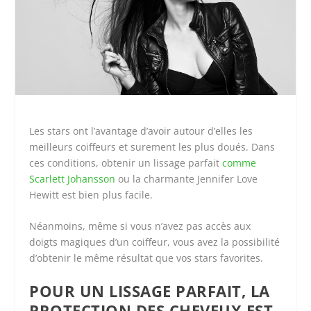
Les stars ont l’avantage d’avoir autour d’elles les
meilleurs coiffeurs et surement les plus doués. Dans
ces conditions, obtenir un lissage parfait
comme
Scarlett Johansson
ou la charmante Jennifer Love
Hewitt est bien plus facile.
Néanmoins, même si vous n’avez pas accès aux
doigts magiques d’un coiffeur, vous avez la possibilité
d’obtenir le même résultat que vos stars favorites.
POUR UN LISSAGE PARFAIT, LA
PROTECTION DES CHEVEUX EST