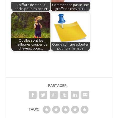
Coiffure de star : 3
Comment se passe une
hacks pour les copier
greffe de cheveux ?
Quelles sont les
meilleures coupes de
Quelle coiffure adopter
cheveux pour…
pour un mariage
PARTAGER:
TAUX: