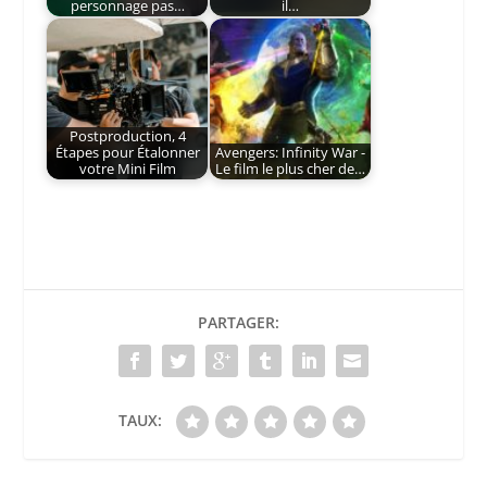
personnage pas…
il…
Postproduction, 4
Étapes pour Étalonner
Avengers: Infinity War -
votre Mini Film
Le film le plus cher de…
PARTAGER:
TAUX: