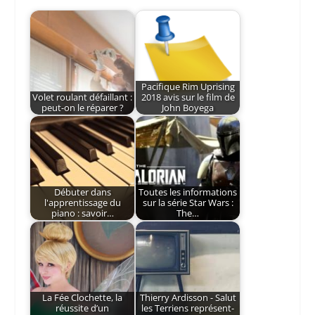
Pacifique Rim Uprising
Volet roulant défaillant :
2018 avis sur le film de
peut-on le réparer ?
John Boyega
Débuter dans
Toutes les informations
l'apprentissage du
sur la série Star Wars :
piano : savoir…
The…
La Fée Clochette, la
Thierry Ardisson - Salut
réussite d’un
les Terriens représent-