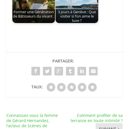
Former une Génération
3 jours à Genève : Que
de Bâtisseurs du vivant :
visiter si l’on aime le
…
luxe ?
PARTAGER:
TAUX:
Connaissez-vous la femme
Comment profiter de sa
de Gérard Hernandez,
terrasse en toute intimité ?
l’acteur de Scènes de
SUIVANT