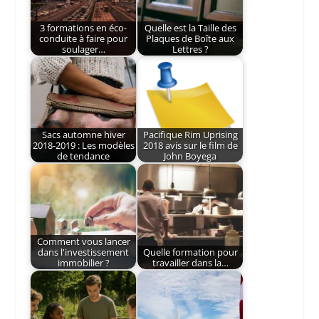
3 formations en éco-
Quelle est la Taille des
conduite à faire pour
Plaques de Boîte aux
soulager…
Lettres ?
Sacs automne hiver
Pacifique Rim Uprising
2018-2019 : Les modèles
2018 avis sur le film de
de tendance
John Boyega
Comment vous lancer
dans l'investissement
Quelle formation pour
immobilier ?
travailler dans la…