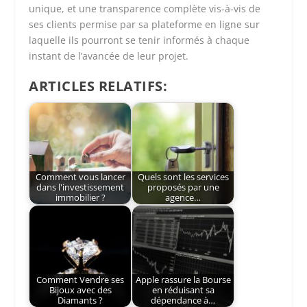
unique, et une transparence complète vis-à-vis de
ses clients permise par sa plateforme en ligne sur
laquelle ils pourront se tenir informés à chaque
instant de l’avancée de leur projet.
ARTICLES RELATIFS:
Comment vous lancer
Quels sont les services
dans l'investissement
proposés par une
immobilier ?
agence…
Comment Vendre ses
Apple rassure la Bourse
Bijoux avec des
en réduisant sa
Diamants ?
dépendance à…