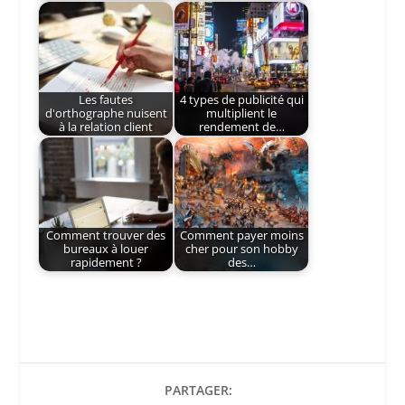
Les fautes
4 types de publicité qui
d'orthographe nuisent
multiplient le
à la relation client
rendement de…
Comment trouver des
Comment payer moins
bureaux à louer
cher pour son hobby
rapidement ?
des…
PARTAGER: