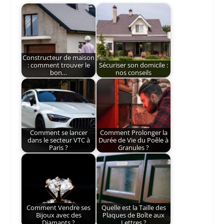
Constructeur de maison
: comment trouver le
Sécuriser son domicile :
bon…
nos conseils
Comment se lancer
Comment Prolonger la
dans le secteur VTC à
Durée de Vie du Poêle à
Paris ?
Granules ?
Comment Vendre ses
Quelle est la Taille des
Bijoux avec des
Plaques de Boîte aux
Diamants ?
Lettres ?