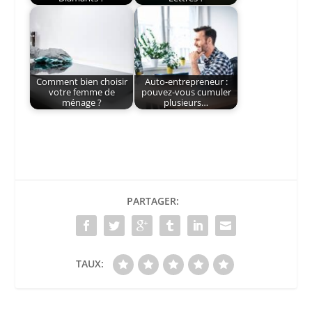
Comment bien choisir
Auto-entrepreneur :
votre femme de
pouvez-vous cumuler
ménage ?
plusieurs…
PARTAGER:
TAUX: