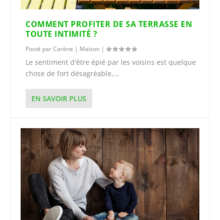
COMMENT PROFITER DE SA TERRASSE EN
TOUTE INTIMITÉ ?
Posté par
Carène
|
Maison
|
Le sentiment d'être épié par les voisins est quelque
chose de fort désagréable,...
EN SAVOIR PLUS