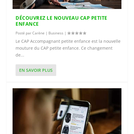
DÉCOUVREZ LE NOUVEAU CAP PETITE
ENFANCE
Posté par
Carène
|
Business
|
Le CAP Accompagnant petite enfance est la nouvelle
mouture du CAP petite enfance. Ce changement
de...
EN SAVOIR PLUS