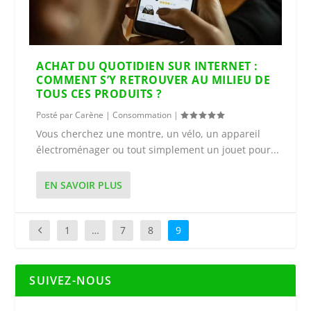
ACHAT DU QUOTIDIEN SUR INTERNET :
COMMENT S’Y RETROUVER AU MILIEU DE
TOUS CES PRODUITS ?
Posté par
Carène
|
Consommation
|
Vous cherchez une montre, un vélo, un appareil
électroménager ou tout simplement un jouet pour...
EN SAVOIR PLUS
1
…
7
8
9
SUIVEZ-NOUS