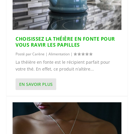
CHOISISSEZ LA THÉIÈRE EN FONTE POUR
VOUS RAVIR LES PAPILLES
Posté par
Carène
|
Alimentation
|
La théière en fonte est le récipient parfait pour
votre thé. En effet, ce produit n’altère...
EN SAVOIR PLUS