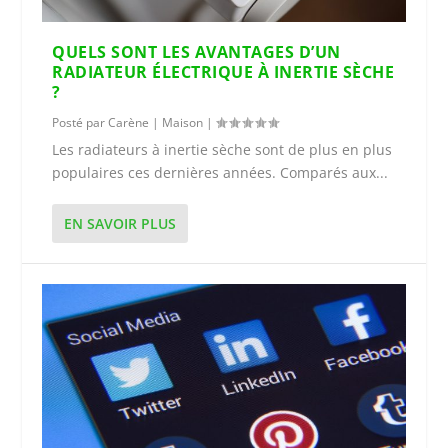
QUELS SONT LES AVANTAGES D’UN
RADIATEUR ÉLECTRIQUE À INERTIE SÈCHE
?
Posté par
Carène
|
Maison
|
Les radiateurs à inertie sèche sont de plus en plus
populaires ces dernières années. Comparés aux...
EN SAVOIR PLUS