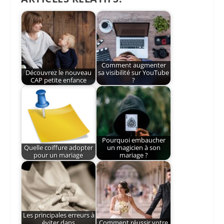
Comment augmenter
Découvrez le nouveau
sa visibilité sur YouTube
CAP petite enfance
?
Pourquoi embaucher
Quelle coiffure adopter
un magicien à son
pour un mariage
mariage ?
Les principales erreurs à
éviter dans
Comment réussir votre