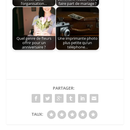
l’organisation…
faire part de mariage ?
Quel genre de fleurs
Une imprimante photo
offrir pour un
plus petite qu’un
anniversaire ?
téléphone…
PARTAGER:
TAUX: