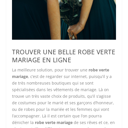
TROUVER UNE BELLE ROBE VERTE
MARIAGE EN LIGNE
La meilleure solution, pour trouver une
robe verte
mariage
, c’est de regarder sur internet, puisqu’il y a
de très nombreuses boutiques qui se sont
spécialisées dans les vêtements de mariage. Là on
trouve un très vaste choix de produits, qu’il s’agisse
de costumes pour le marié et ses garçons d’honneur,
ou de robes pour la mariée et les femmes qui vont
l’accompagner. Là il est certain que l’on pourra
dénicher la
robe verte mariage
de ses rêves et ce, en